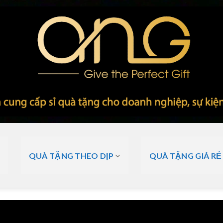
QUÀ TẶNG THEO DỊP
QUÀ TẶNG GIÁ RẺ