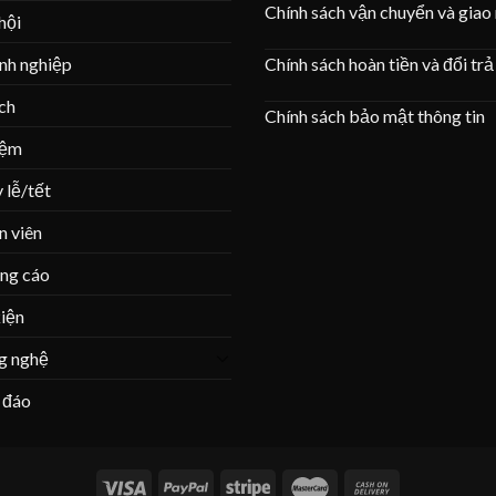
Chính sách vận chuyển và giao
hội
Chính sách hoàn tiền và đổi trả
nh nghiệp
ịch
Chính sách bảo mật thông tin
iệm
 lễ/tết
n viên
ng cáo
iện
g nghệ
 đáo