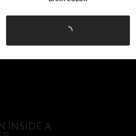
 INSIDE A
ER