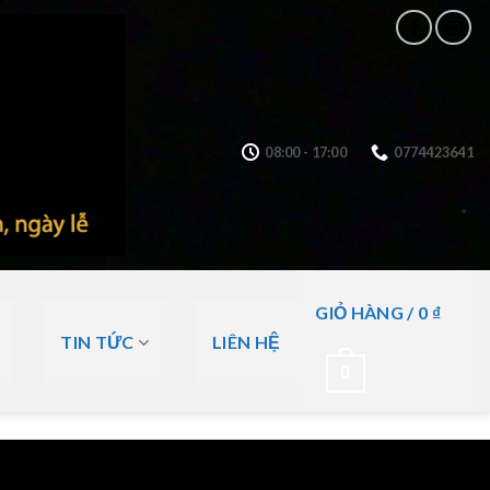
08:00 - 17:00
0774423641
GIỎ HÀNG /
0
₫
TIN TỨC
LIÊN HỆ
0