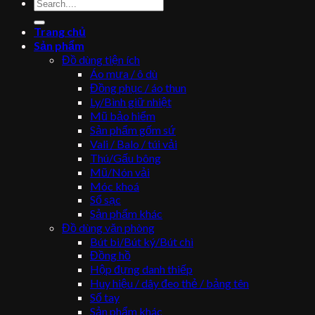
Tìm
kiếm:
Trang chủ
Sản phẩm
Đồ dùng tiện ích
Áo mưa / ô dù
Đồng phục / áo thun
Ly/Bình giữ nhiệt
Mũ bảo hiểm
Sản phẩm gốm sứ
Vali / Balo / túi vải
Thú/Gấu bông
Mũ/Nón vải
Móc khoá
Sổ sạc
Sản phẩm khác
Đồ dùng văn phòng
Bút bi/Bút ký/Bút chì
Đồng hồ
Hộp đựng danh thiếp
Huy hiệu / dây đeo thẻ / bảng tên
Sổ tay
Sản phẩm khác