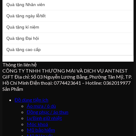
Quà tặng Nhân viên
Quà tặng ngày lễ/tết
Quà tặng kỉ niệm
Quà tặng Đại hội
Quà tặng cao cấp
Thông tin liên hệ
CÔNG TY TNHH THƯƠNG MẠI VÀ DỊCH VỤ ANTNEST
GIFT Địa chỉ: Số 03 Nguyễn Lương Bằng, Phường Tân Mỹ, TP.
Hồ Chí Minh Điện thoại: 0774423641 – Hotline: 0362019977
Sản Phẩm
Đồ dùng tiện ích
Áo mưa / ô dù
Đồng phục / áo thun
Ly/Bình giữ nhiệt
Móc khoá
Mũ bảo hiểm
Mũ/Nón vải