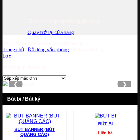
Chưa có sản phẩm trong giỏ hàng.
Quay trở lại cửa hàng
https://www.facebook.com/antnestgift
Trang chủ
/
Đồ dùng văn phòng
/
Bút bi / Bút ký
Lọc
Showing all 4 results
❮
❯
Bút bi / Bút ký
BÚT BI
BÚT BANNER (BÚT
Liên hệ
QUẢNG CÁO)