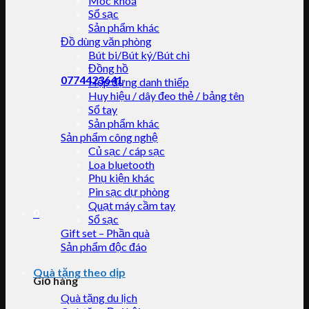
Móc khoá
Sổ sạc
Sản phẩm khác
Đồ dùng văn phòng
Bút bi/Bút ký/Bút chì
Đồng hồ
0774423641
Hộp đựng danh thiếp
Huy hiệu / dây đeo thẻ / bảng tên
Sổ tay
Sản phẩm khác
Sản phẩm công nghệ
Củ sạc / cáp sạc
Loa bluetooth
Phụ kiện khác
Pin sạc dự phòng
Quạt máy cầm tay
0
Sổ sạc
Gift set – Phần quà
Sản phẩm độc đáo
Quà tặng theo dịp
Giỏ hàng
Quà tặng du lịch