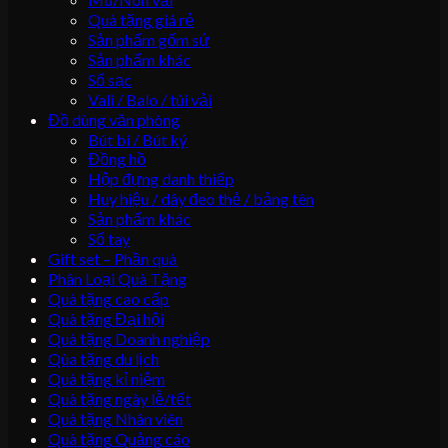
Quà tặng giá rẻ
Sản phẩm gốm sứ
Sản phẩm khác
Sổ sạc
Vali / Balo / túi vải
Đồ dùng văn phòng
Bút bi / Bút ký
Đồng hồ
Hộp đựng danh thiếp
Huy hiệu / dây đeo thẻ / bảng tên
Sản phẩm khác
Sổ tay
Gift set – Phần quà
Phân Loại Quà Tặng
Quà tặng cao cấp
Quà tặng Đại hội
Quà tặng Doanh nghiệp
Qùa tặng du lịch
Quà tặng kỉ niệm
Quà tặng ngày lễ/tết
Quà tặng Nhân viên
Quà tặng Quảng cáo