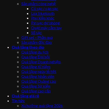
Sản phẩm công nghệ
Củ sạc / cáp sạc
Loa bluetooth
Phụ kiện khác
Pin sạc dự phòng
Quạt máy cầm tay
Sổ sạc
Gift set – Phần quà
Sản phẩm độc đáo
Quà tặng theo dịp
Quà tặng du lịch
Quà tặng Đại hội
Quà tặng Doanh nghiệp
Quà tặng Kỉ niệm
Quà tặng ngày lễ/tết
Quà tặng Nhân viên
Quà tặng Quảng cáo
Quà tặng Sự kiện
Quà tặng cao cấp
Quà tặng giá rẻ
Tin tức
Xu hướng quà tặng 2026