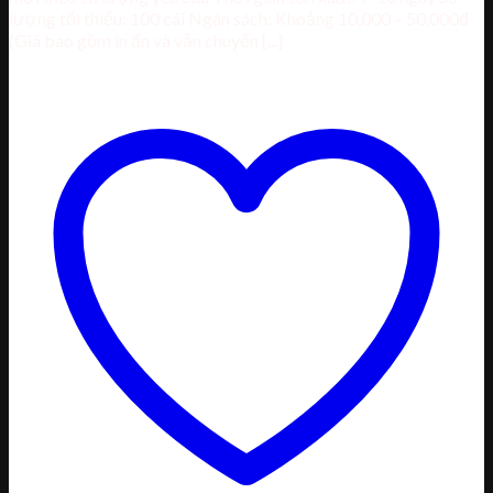
lượng tối thiểu: 100 cái Ngân sách: Khoảng 10,000 – 50,000đ
(Giá bao gồm in ấn và vận chuyển [...]