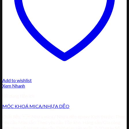
Add to wishlist
Xem Nhanh
Đồ dùng tiện ích
MÓC KHOÁ MICA/NHỰA DẺO
Chất liệu: Nhựa mica / Nhựa dẻo epoxy Kích thước: Theo
yêu cầu Màu sắc: Theo yêu cầu Tồn kho: Hàng sẵn/Gia công
mới theo số lượng yêu cầu Thời gian sản xuất: 7-10 ngày Số