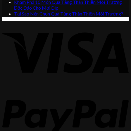
Khám Phá 10 Món Quà Tặng Thân Thiện Môi Trường
Độc Đáo Cho Mọi Dịp
Tại Sao Nên Chọn Quà Tặng Thân Thiện Môi Trường?