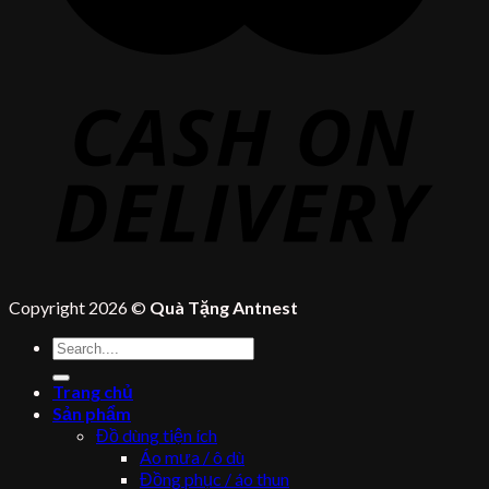
Copyright 2026 ©
Quà Tặng Antnest
Tìm
kiếm:
Trang chủ
Sản phẩm
Đồ dùng tiện ích
Áo mưa / ô dù
Đồng phục / áo thun