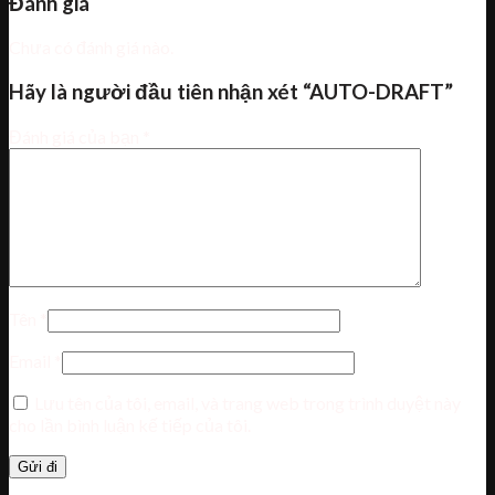
Đánh giá
Chưa có đánh giá nào.
Hãy là người đầu tiên nhận xét “AUTO-DRAFT”
Đánh giá của bạn
*
Tên
*
Email
*
Lưu tên của tôi, email, và trang web trong trình duyệt này
cho lần bình luận kế tiếp của tôi.