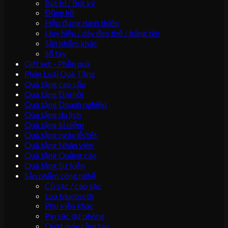
Bút bi / Bút ký
Đồng hồ
Hộp đựng danh thiếp
Huy hiệu / dây đeo thẻ / bảng tên
Sản phẩm khác
Sổ tay
Gift set – Phần quà
Phân Loại Quà Tặng
Quà tặng cao cấp
Quà tặng Đại hội
Quà tặng Doanh nghiệp
Qùa tặng du lịch
Quà tặng kỉ niệm
Quà tặng ngày lễ/tết
Quà tặng Nhân viên
Quà tặng Quảng cáo
Quà tặng Sự kiện
Sản phẩm công nghệ
Củ sạc / cáp sạc
Loa bluetooth
Phụ kiện khác
Pin sạc dự phòng
Quạt máy cầm tay