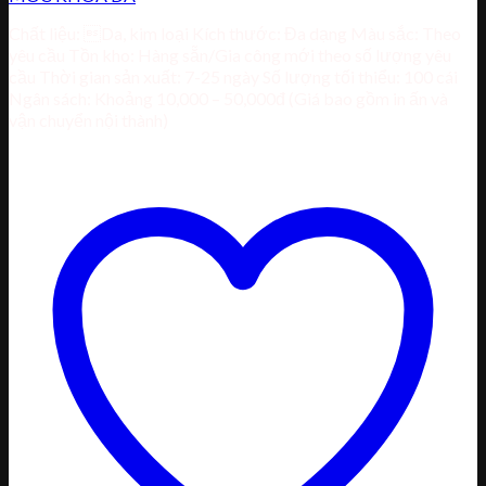
Chất liệu: Da, kim loại Kích thước: Đa dạng Màu sắc: Theo
yêu cầu Tồn kho: Hàng sẵn/Gia công mới theo số lượng yêu
cầu Thời gian sản xuất: 7-25 ngày Số lượng tối thiểu: 100 cái
Ngân sách: Khoảng 10,000 – 50,000đ (Giá bao gồm in ấn và
vận chuyển nội thành)