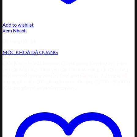
Add to wishlist
Xem Nhanh
Đồ dùng tiện ích
MÓC KHOÁ DẠ QUANG
Chất liệu: Vải, kim loại, Chỉ dạ quang Kích thước: Theo
yêu cầu Màu sắc: Theo yêu cầu Tồn kho: Hàng sẵn/Gia công
mới theo số lượng yêu cầu Thời gian sản xuất: 7-25 ngày Số
lượng tối thiểu: 100 cái Ngân sách: Khoảng 10,000 – 50,000đ
(Giá bao gồm in ấn và vận chuyển [...]