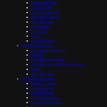
Ly/Bình giữ nhiệt
Mũ bảo hiểm
Sản phẩm gốm sứ
Vali / Balo / túi vải
Thú/Gấu bông
Mũ/Nón vải
Móc khoá
Sổ sạc
Sản phẩm khác
Đồ dùng văn phòng
Bút bi/Bút ký/Bút chì
Đồng hồ
Hộp đựng danh thiếp
Huy hiệu / dây đeo thẻ / bảng tên
Sổ tay
Sản phẩm khác
Sản phẩm công nghệ
Củ sạc / cáp sạc
Loa bluetooth
Phụ kiện khác
Pin sạc dự phòng
Quạt máy cầm tay
Sổ sạc