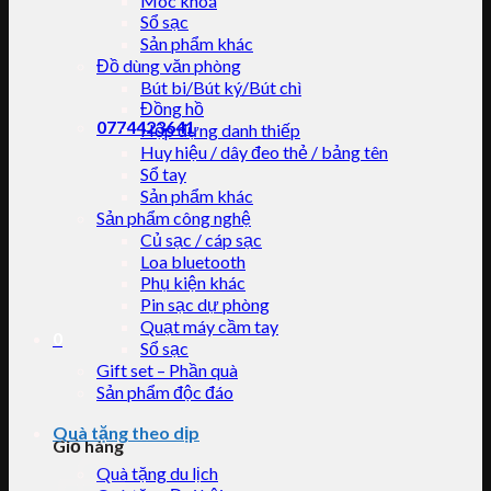
Móc khoá
Sổ sạc
Sản phẩm khác
Đồ dùng văn phòng
Bút bi/Bút ký/Bút chì
Đồng hồ
0774423641
Hộp đựng danh thiếp
Huy hiệu / dây đeo thẻ / bảng tên
Sổ tay
Sản phẩm khác
Sản phẩm công nghệ
Củ sạc / cáp sạc
Loa bluetooth
Phụ kiện khác
Pin sạc dự phòng
Quạt máy cầm tay
0
Sổ sạc
Gift set – Phần quà
Sản phẩm độc đáo
Quà tặng theo dịp
Giỏ hàng
Quà tặng du lịch