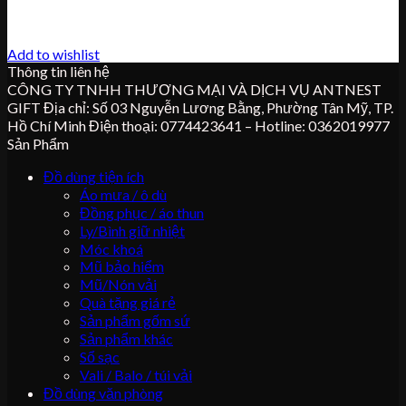
Add to wishlist
Thông tin liên hệ
CÔNG TY TNHH THƯƠNG MẠI VÀ DỊCH VỤ ANTNEST
GIFT Địa chỉ: Số 03 Nguyễn Lương Bằng, Phường Tân Mỹ, TP.
Hồ Chí Minh Điện thoại: 0774423641 – Hotline: 0362019977
Sản Phẩm
Đồ dùng tiện ích
Áo mưa / ô dù
Đồng phục / áo thun
Ly/Bình giữ nhiệt
Móc khoá
Mũ bảo hiểm
Mũ/Nón vải
Quà tặng giá rẻ
Sản phẩm gốm sứ
Sản phẩm khác
Sổ sạc
Vali / Balo / túi vải
Đồ dùng văn phòng