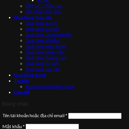
Gift set – Phần quà
Sản phẩm độc đáo
Quà tặng theo dịp
Quà tặng du lịch
Quà tặng Đại hội
Quà tặng Doanh nghiệp
Quà tặng Kỉ niệm
Quà tặng ngày lễ/tết
Quà tặng Nhân viên
Quà tặng Quảng cáo
Quà tặng Sự kiện
Quà tặng cao cấp
Quà tặng giá rẻ
Tin tức
Xu hướng quà tặng 2026
Liên Hệ
Đăng nhập
Tên tài khoản hoặc địa chỉ email
*
Mật khẩu
*