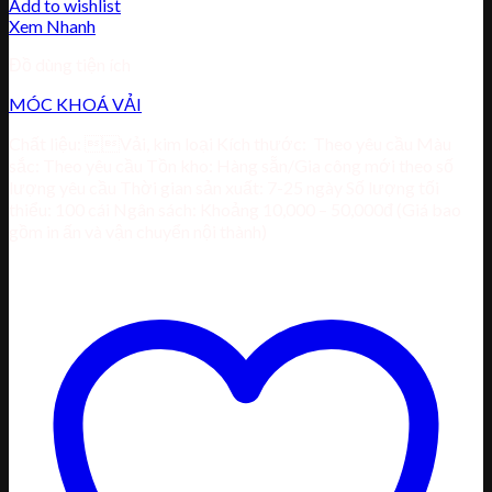
Add to wishlist
Xem Nhanh
Đồ dùng tiện ích
MÓC KHOÁ VẢI
Chất liệu: Vải, kim loại Kích thước: Theo yêu cầu Màu
sắc: Theo yêu cầu Tồn kho: Hàng sẵn/Gia công mới theo số
lượng yêu cầu Thời gian sản xuất: 7-25 ngày Số lượng tối
thiểu: 100 cái Ngân sách: Khoảng 10,000 – 50,000đ (Giá bao
gồm in ấn và vận chuyển nội thành)