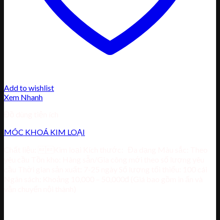
Add to wishlist
Xem Nhanh
Đồ dùng tiện ích
MÓC KHOÁ KIM LOẠI
Chất liệu: Kim loại Kích thước: Đa dạng Màu sắc: Theo
yêu cầu Tồn kho: Hàng sẵn/Gia công mới theo số lượng yêu
cầu Thời gian sản xuất: 7-25 ngày Số lượng tối thiểu: 100 cái
Ngân sách: Khoảng 10,000 – 50,000đ (Giá bao gồm in ấn và
vận chuyển nội thành)