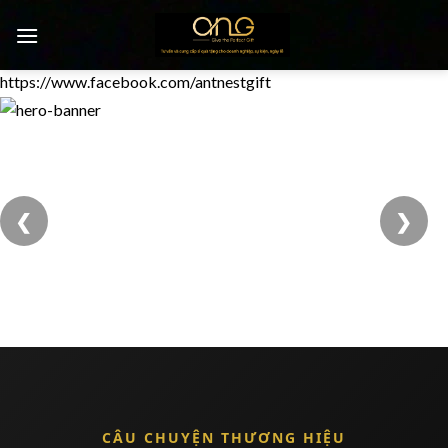
Chuyển
đến
nội
https://www.facebook.com/antnestgift
dung
0
❮
❯
CÂU CHUYỆN THƯƠNG HIỆU