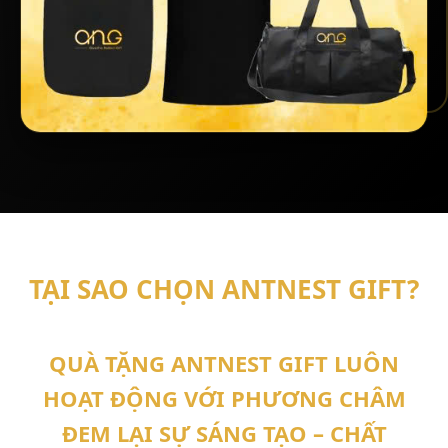
TẠI SAO CHỌN ANTNEST GIFT?
QUÀ TẶNG ANTNEST GIFT LUÔN
HOẠT ĐỘNG VỚI PHƯƠNG CHÂM
ĐEM LẠI SỰ
SÁNG TẠO – CHẤT