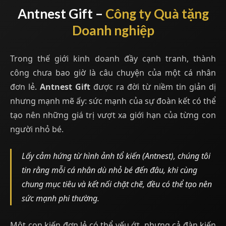
Antnest Gift –
Công ty Quà tặng
Doanh nghiệp
Trong thế giới kinh doanh đầy cạnh tranh, thành
công chưa bao giờ là câu chuyện của một cá nhân
đơn lẻ.
Antnest Gift
được ra đời từ niềm tin giản dị
nhưng mạnh mẽ ấy: sức mạnh của sự đoàn kết có thể
tạo nên những giá trị vượt xa giới hạn của từng con
người nhỏ bé.
Lấy cảm hứng từ hình ảnh tổ kiến (Antnest), chúng tôi
tin rằng mỗi cá nhân dù nhỏ bé đến đâu, khi cùng
chung mục tiêu và kết nối chặt chẽ, đều có thể tạo nên
sức mạnh phi thường.
Một con kiến đơn lẻ có thể yếu ớt, nhưng cả đàn kiến