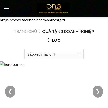
Chuyển
đến
nội
https://www.facebook.com/antnestgift
dung
0
TRANG CHỦ
/
QUÀ TẶNG DOANH NGHIỆP
LỌC
❮
❯