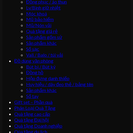
Đồng phục / áo thun
Ly/Bình giữ nhiệt
Móc khoá
Mũ bảo hiểm
Mũ/Nón vải
Quà tặng giá rẻ
Sản phẩm gốm sứ
Sản phẩm khác
Sổ sạc
Vali / Balo / túi vải
Đồ dùng văn phòng
Bút bi / Bút ký
Đồng hồ
Hộp đựng danh thiếp
Huy hiệu / dây đeo thẻ / bảng tên
Sản phẩm khác
Sổ tay
Gift set – Phần quà
Phân Loại Quà Tặng
Quà tặng cao cấp
Quà tặng Đại hội
Quà tặng Doanh nghiệp
Qùa tặng du lịch