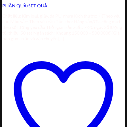
PHẦN QUÀ/SET QUÀ
Chất liệu: Kim loại, giấy, da PU, nhựa Kích thước: Theo yêu
cầu Màu sắc: Theo yêu cầu Tồn kho: Hàng sẵn/Gia công mới
theo số lượng yêu cầu Thời gian sản xuất: 7-20 ngày Số lượng
tối thiểu: 50 set Ngân sách: Khoảng 150,000 – 500,000đ (Giá
bao gồm in ấn và vận chuyển [...]