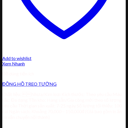
Add to wishlist
Xem Nhanh
Đồ dùng tiện ích
ĐỒNG HỒ TREO TƯỜNG
Chất liệu: Nhựa/Kim loại Kích thước: Theo yêu cầu Màu
sắc: Đa dạng Tồn kho: Hàng sẵn/Gia công mới theo số lượng
yêu cầu Thời gian sản xuất: 7-25 ngày Số lượng tối thiểu: 100
cái Ngân sách: Khoảng 70,000 – 150,000đ (Giá bao gồm in ấn
và vận chuyển nội thành)