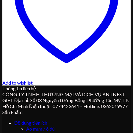
Add to wishlist
Thông tin liên hệ
CÔNG TY TNHH THƯƠNG MẠI VÀ DỊCH VỤ ANTNEST
GIFT Địa chỉ: Số 03 Nguyễn Lương Bằng, Phường Tân Mỹ, TP.
Hồ Chí Minh Điện thoại: 0774423641 – Hotline: 0362019977
Sản Phẩm
Đồ dùng tiện ích
Áo mưa / ô dù