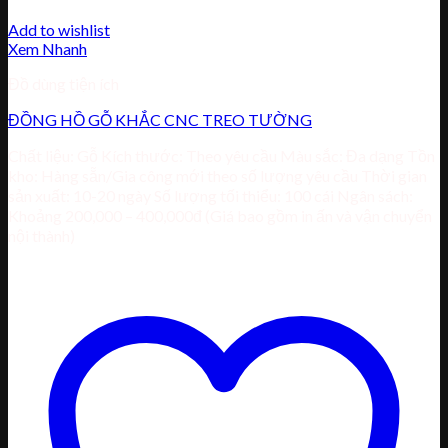
Add to wishlist
Xem Nhanh
Đồ dùng tiện ích
ĐỒNG HỒ GỖ KHẮC CNC TREO TƯỜNG
Chất liệu: Gỗ Kích thước: Theo yêu cầu Màu sắc: Đa dạng Tồn
kho: Hàng sẵn/Gia công mới theo số lượng yêu cầu Thời gian
sản xuất: 10-20 ngày Số lượng tối thiểu: 100 cái Ngân sách:
Khoảng 200,000 – 400,000đ (Giá bao gồm in ấn và vận chuyển
nội thành)