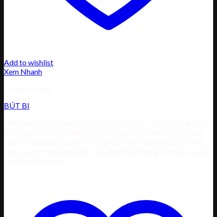
Add to wishlist
Xem Nhanh
Bút bi / Bút ký
BÚT BI
Chất liệu: Nhựa/Kim loại Kích thước: 1×14 cm Màu sắc:
Đa dạng Tồn kho: Hàng sẵn/Gia công mới theo số lượng yêu
cầu Thời gian sản xuất: 3-25 ngày Số lượng tối thiểu: 100 cái
Ngân sách: Khoảng 4,000 – 20,000đ (Giá bao gồm in ấn và vận
chuyển nội thành)