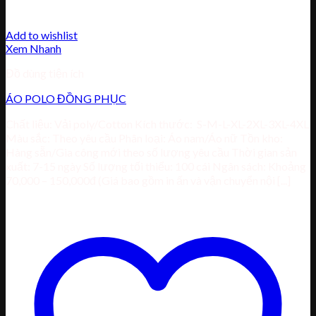
Add to wishlist
Xem Nhanh
Đồ dùng tiện ích
ÁO POLO ĐỒNG PHỤC
Chất liệu: Vải poly/Cotton Kích thước: S-M-L-XL-2XL-3XL-4XL
Màu sắc: Theo yêu cầu Phân loại: Áo nam/Áo nữ Tồn kho:
Hàng sẵn/Gia công mới theo số lượng yêu cầu Thời gian sản
xuất: 7-15 ngày Số lượng tối thiểu: 100 cái Ngân sách: Khoảng
70,000 – 150,000đ (Giá bao gồm in ấn và vận chuyển nội [...]