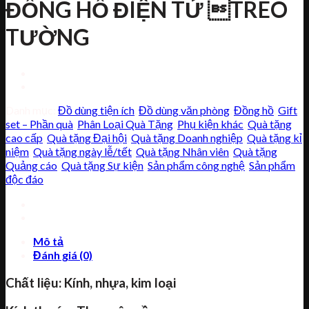
ĐỒNG HỒ ĐIỆN TỬ TREO
TƯỜNG
Danh mục:
Đồ dùng tiện ích
,
Đồ dùng văn phòng
,
Đồng hồ
,
Gift
set – Phần quà
,
Phân Loại Quà Tặng
,
Phụ kiện khác
,
Quà tặng
cao cấp
,
Quà tặng Đại hội
,
Quà tặng Doanh nghiệp
,
Quà tặng kỉ
niệm
,
Quà tặng ngày lễ/tết
,
Quà tặng Nhân viên
,
Quà tặng
Quảng cáo
,
Quà tặng Sự kiện
,
Sản phẩm công nghệ
,
Sản phẩm
độc đáo
Mô tả
Đánh giá (0)
Chất liệu: Kính, nhựa, kim loại