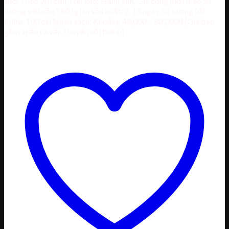
sắc: Theo yêu cầu Tồn kho: Hàng sẵn/Gia công mới theo số
lượng yêu cầu Thời gian sản xuất: 7-15 ngày Số lượng tối
thiểu: 100 cái Ngân sách: Khoảng 40,000 – 80,000đ (Giá bao
gồm in ấn và vận chuyển nội thành)