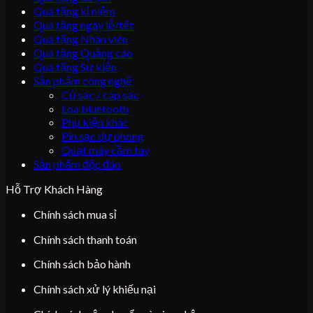
Quà tặng kỉ niệm
Quà tặng ngày lễ/tết
Quà tặng Nhân viên
Quà tặng Quảng cáo
Quà tặng Sự kiện
Sản phẩm công nghệ
Củ sạc / cáp sạc
Loa bluetooth
Phụ kiện khác
Pin sạc dự phòng
Quạt máy cầm tay
Sản phẩm độc đáo
Hỗ Trợ Khách Hàng
Chính sách mua sỉ
Chính sách thanh toán
Chính sách bảo hành
Chính sách xử lý khiếu nại