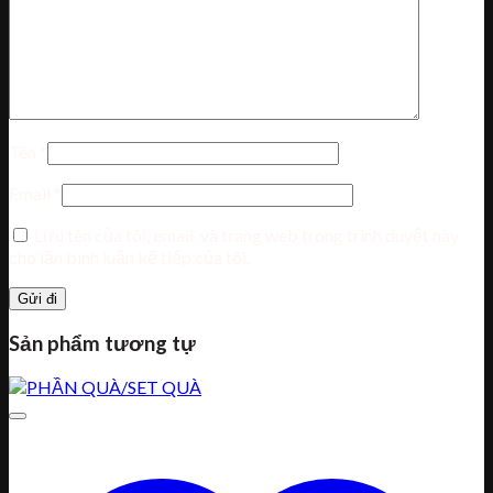
Tên
*
Email
*
Lưu tên của tôi, email, và trang web trong trình duyệt này
cho lần bình luận kế tiếp của tôi.
Sản phẩm tương tự