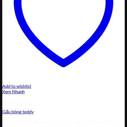
Add to wishlist
Xem Nhanh
Đồ dùng tiện ích
Gấu bông teddy
Chất liệu: Vải lông, bông gòn Kích thước: Theo yêu cầu Màu