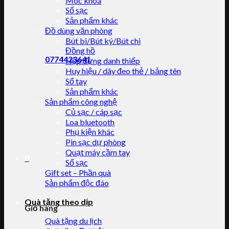
Móc khoá
Sổ sạc
Sản phẩm khác
Đồ dùng văn phòng
Bút bi/Bút ký/Bút chì
Đồng hồ
0774423641
Hộp đựng danh thiếp
Huy hiệu / dây đeo thẻ / bảng tên
Sổ tay
Sản phẩm khác
Sản phẩm công nghệ
Củ sạc / cáp sạc
Loa bluetooth
Phụ kiện khác
Pin sạc dự phòng
Quạt máy cầm tay
0
Sổ sạc
Gift set – Phần quà
Sản phẩm độc đáo
Quà tặng theo dịp
Giỏ hàng
Quà tặng du lịch