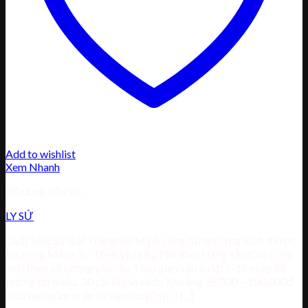
Add to wishlist
Xem Nhanh
Đồ dùng tiện ích
LY SỨ
Chất liệu: Sứ Bát Tràng/Sứ Minh Long/Sứ thường Kích thước:
Đa dạng Màu sắc: Theo yêu cầu Tồn kho: Hàng sẵn/Gia công
mới theo số lượng yêu cầu Thời gian sản xuất: 7-15 ngày Số
lượng tối thiểu: 30 cái Ngân sách: Khoảng 35,000 – 180,000đ
(Giá bao gồm in ấn và vận chuyển nội [...]