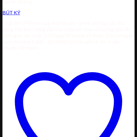
Bút bi / Bút ký
BÚT KÝ
Chất liệu: Kim loại Kích thước: 1×14 cm Màu sắc: Đa
dạng Tồn kho: Hàng sẵn/Gia công mới theo số lượng yêu cầu
Thời gian sản xuất: 3-25 ngày Số lượng tối thiểu: 100 cái Ngân
sách: Khoảng 4,000 – 20,000đ (Giá bao gồm in ấn và vận
chuyển nội thành)