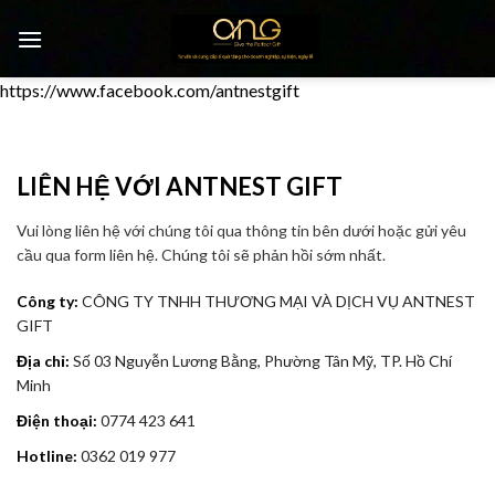
Chuyển
đến
nội
https://www.facebook.com/antnestgift
dung
0
LIÊN HỆ VỚI ANTNEST GIFT
Vui lòng liên hệ với chúng tôi qua thông tin bên dưới hoặc gửi yêu
cầu qua form liên hệ. Chúng tôi sẽ phản hồi sớm nhất.
Công ty:
CÔNG TY TNHH THƯƠNG MẠI VÀ DỊCH VỤ ANTNEST
GIFT
Địa chỉ:
Số 03 Nguyễn Lương Bằng, Phường Tân Mỹ, TP. Hồ Chí
Minh
Điện thoại:
0774 423 641
Hotline:
0362 019 977