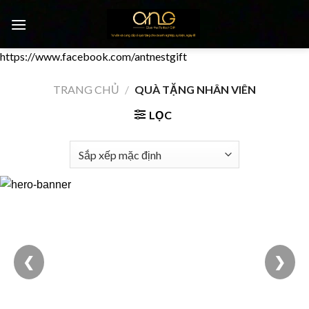
Chuyển
đến
nội
https://www.facebook.com/antnestgift
dung
0
TRANG CHỦ
/
QUÀ TẶNG NHÂN VIÊN
LỌC
❮
❯