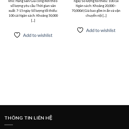
kho: Hàng sẵn/Gia công mới theo
ngày Số lượng tối thiểu: 100 cái
số lượng yêu cầu Thời gian sản
Ngân sách: Khoảng 20,000 –
xuất: 7-15 ngày Số lượng tối thiểu:
70,000đ (Giá bao gồm in ấn và vận
100 cái Ngân sách: Khoảng 50,000
chuyển nội [...]
[...]
Add to wishlist
Add to wishlist
THÔNG TIN LIÊN HỆ