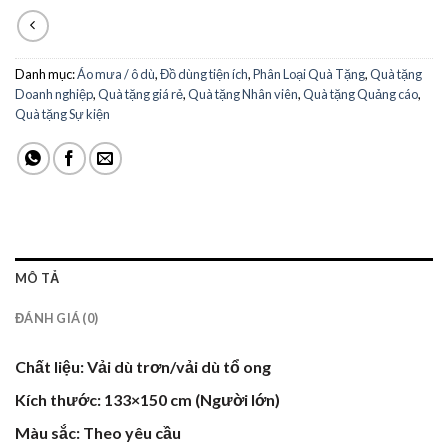
Danh mục:
Áo mưa / ô dù
,
Đồ dùng tiện ích
,
Phân Loại Quà Tặng
,
Quà tặng
Doanh nghiệp
,
Quà tặng giá rẻ
,
Quà tặng Nhân viên
,
Quà tặng Quảng cáo
,
Quà tặng Sự kiện
MÔ TẢ
ĐÁNH GIÁ (0)
Chất liệu: Vải dù trơn/vải dù tổ ong
Kích thước: 133×150 cm (Người lớn)
Màu sắc: Theo yêu cầu