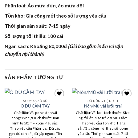
Phân loại: Áo mưa đơn, áo mưa đôi
Tồn kho: Gia công mới theo số lượng yêu cầu
Thời gian sản xuất: 7-15 ngày
Số lượng tối thiểu: 100 cái
Ngân sách: Khoảng 80,000đ
(Giá bao gồm in ấn và vận
chuyển nội thành)
SẢN PHẨM TƯƠNG TỰ
ÁO MƯA / Ô DÙ
ĐỒ DÙNG TIỆN ÍCH
Ô DÙ CẦM TAY
Nón/Mũ vải lưỡi trai
Chất liệu: Vải polyester/vải
Chất liệu: Vải kaki Kích thước: Size
Add to
Add to
wishlist
wishlist
pongee/nhựa Kích thước: Bán
người lớn, size trẻ em Màu sắc:
kính từ 50cm – 75cm Màu sắc:
Theo yêu cầu Tồn kho: Hàng
Theo yêu cầu Phân loại: Dù gấp
sẵn/Gia công mới theo số lượng
gọn, dù cán dài, dù gấp ngược Tồn
yêu cầu Thời gian sản xuất: 7-15