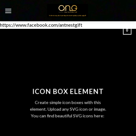
Chuyển
đến
nội
https://www.facebook.com/antnestgift
dung
0
ICON BOX ELEMENT
Create simple icon boxes with this
element. Upload any SVG icon or image.
You can find beautiful SVG icons here: