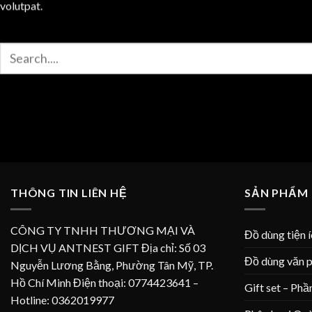
volutpat.
Tìm
kiếm:
THÔNG TIN LIÊN HỆ
SẢN PHẨM
CÔNG TY TNHH THƯƠNG MẠI VÀ
Đồ dùng tiện 
DỊCH VỤ ANTNEST GIFT Địa chỉ: Số 03
Đồ dùng văn 
Nguyễn Lương Bằng, Phường Tân Mỹ, TP.
Hồ Chí Minh Điện thoại: 0774423641 –
Gift set – Phầ
Hotline: 0362019977