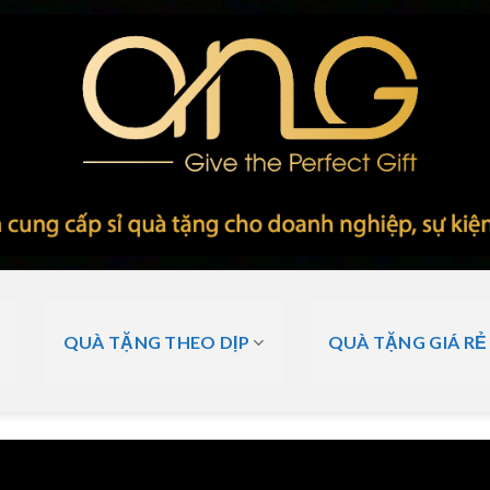
QUÀ TẶNG THEO DỊP
QUÀ TẶNG GIÁ RẺ