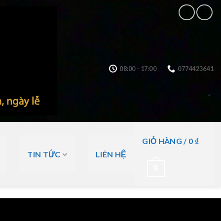
08:00 - 17:00
0774423641
GIỎ HÀNG /
0
₫
TIN TỨC
LIÊN HỆ
0