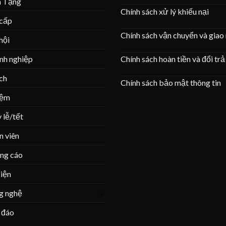
à Tặng
Chính sách xử lý khiếu nại
 cấp
Chính sách vận chuyển và giao
hội
Chính sách hoàn tiền và đổi trả
nh nghiệp
ịch
Chính sách bảo mật thông tin
iệm
 lễ/tết
n viên
ng cáo
iện
g nghệ
 đáo