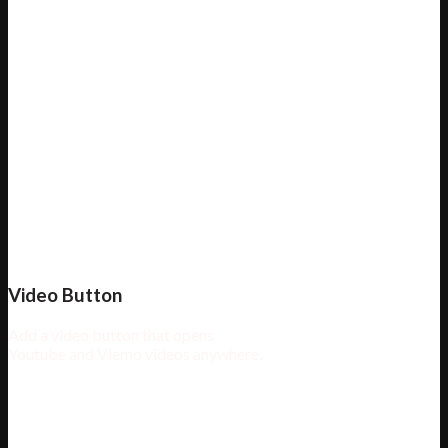
Video Button
Add a video button that opens
Youtube and Viemo videos anywhere.