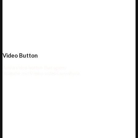
Video Button
Add a video button that opens
Youtube and Viemo videos anywhere.