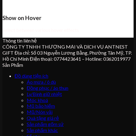
Show on Hover
Select between various hover effects
Thông tin liên hệ
CÔNG TY TNHH THƯƠNG MẠI VÀ DỊCH VỤ ANTNEST
GIFT Địa chỉ: Số 03 Nguyễn Lương Bằng, Phường Tân Mỹ, TP.
Hồ Chí Minh Điện thoại: 0774423641 – Hotline: 0362019977
Sản Phẩm
Đồ dùng tiện ích
Áo mưa / ô dù
Đồng phục / áo thun
Ly/Bình giữ nhiệt
Móc khoá
Mũ bảo hiểm
Mũ/Nón vải
Quà tặng giá rẻ
Sản phẩm gốm sứ
Sản phẩm khác