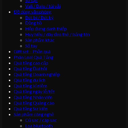
Sổ sạc
Vali / Balo / túi vải
Đồ dùng văn phòng
Bút bi / Bút ký
Đồng hồ
Hộp đựng danh thiếp
Huy hiệu / dây đeo thẻ / bảng tên
Sản phẩm khác
Sổ tay
Gift set – Phần quà
Phân Loại Quà Tặng
Quà tặng cao cấp
Quà tặng Đại hội
Quà tặng Doanh nghiệp
Qùa tặng du lịch
Quà tặng kỉ niệm
Quà tặng ngày lễ/tết
Quà tặng Nhân viên
Quà tặng Quảng cáo
Quà tặng Sự kiện
Sản phẩm công nghệ
Củ sạc / cáp sạc
Loa bluetooth