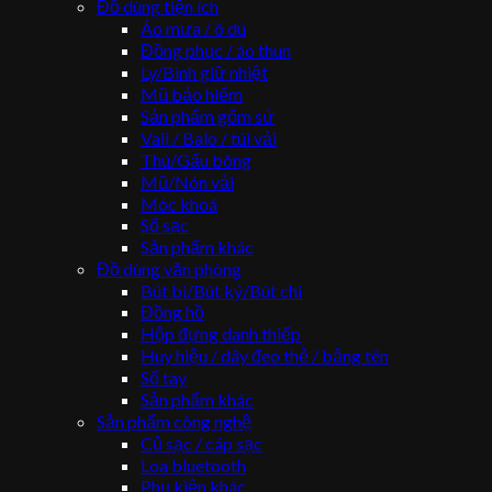
Đồ dùng tiện ích
Áo mưa / ô dù
Đồng phục / áo thun
Ly/Bình giữ nhiệt
Mũ bảo hiểm
Sản phẩm gốm sứ
Vali / Balo / túi vải
Thú/Gấu bông
Mũ/Nón vải
Móc khoá
Sổ sạc
Sản phẩm khác
Đồ dùng văn phòng
Bút bi/Bút ký/Bút chì
Đồng hồ
Hộp đựng danh thiếp
Huy hiệu / dây đeo thẻ / bảng tên
Sổ tay
Sản phẩm khác
Sản phẩm công nghệ
Củ sạc / cáp sạc
Loa bluetooth
Phụ kiện khác