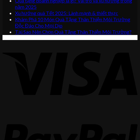
Quà tặng doanh nghiệp là gì? Vai trò và xu hướng trong
năm 2025
Xu hướng quà Tết 2025: Lành mạnh & thiết thực
Khám Phá 10 Món Quà Tặng Thân Thiện Môi Trường
Độc Đáo Cho Mọi Dịp
Tại Sao Nên Chọn Quà Tặng Thân Thiện Môi Trường?