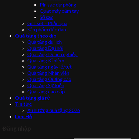
Pin sạc dự phòng
Quạt máy cầm tay
Sổ sạc
Gift set – Phần quà
Sản phẩm độc đáo
Quà tặng theo dịp
Quà tặng du lịch
Quà tặng Đại hội
Quà tặng Doanh nghiệp
Quà tặng Kỉ niệm
Quà tặng ngày lễ/tết
Quà tặng Nhân viên
Quà tặng Quảng cáo
Quà tặng Sự kiện
Quà tặng cao cấp
Quà tặng giá rẻ
Tin tức
Xu hướng quà tặng 2026
Liên Hệ
Đăng nhập