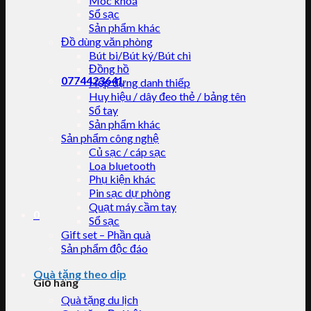
Móc khoá
Sổ sạc
Sản phẩm khác
Đồ dùng văn phòng
Bút bi/Bút ký/Bút chì
Đồng hồ
0774423641
Hộp đựng danh thiếp
Huy hiệu / dây đeo thẻ / bảng tên
Sổ tay
Sản phẩm khác
Sản phẩm công nghệ
Củ sạc / cáp sạc
Loa bluetooth
Phụ kiện khác
Pin sạc dự phòng
Quạt máy cầm tay
0
Sổ sạc
Gift set – Phần quà
Sản phẩm độc đáo
Quà tặng theo dịp
Giỏ hàng
Quà tặng du lịch