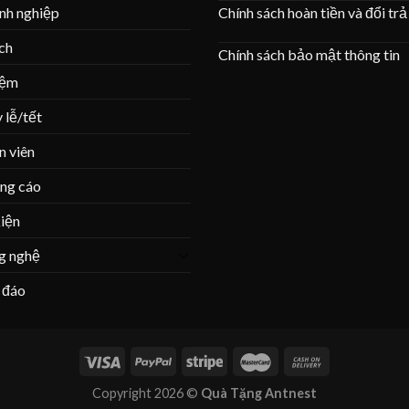
Chính sách hoàn tiền và đổi trả
nh nghiệp
ịch
Chính sách bảo mật thông tin
iệm
 lễ/tết
n viên
ng cáo
iện
g nghệ
 đáo
Copyright 2026 ©
Quà Tặng Antnest