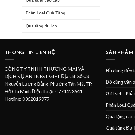
Quà tặng cao cấp
Phân Loại Quà Tặng
Qùa tặng du lịch
THÔNG TIN LIÊN HỆ
SẢN PHẨM
CÔNG TY TNHH THƯƠNG MẠI VÀ
Đồ dùng tiện 
DỊCH VỤ ANTNEST GIFT Địa chỉ: Số 03
Đồ dùng văn 
Nguyễn Lương Bằng, Phường Tân Mỹ, TP.
Hồ Chí Minh Điện thoại: 0774423641 –
Gift set – Phầ
Hotline: 0362019977
Phân Loại Qu
Quà tặng cao
Quà tặng Đại 