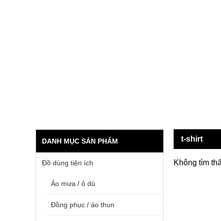
t-shirt
DANH MỤC SẢN PHẨM
Không tìm th
Đồ dùng tiện ích
Áo mưa / ô dù
Đồng phục / áo thun