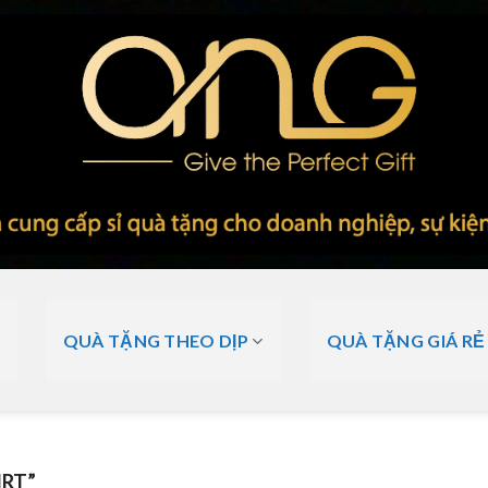
QUÀ TẶNG THEO DỊP
QUÀ TẶNG GIÁ RẺ
IRT”