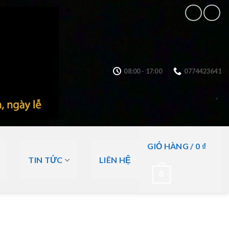
08:00 - 17:00
0774423641
GIỎ HÀNG /
0
₫
TIN TỨC
LIÊN HỆ
0