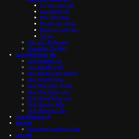
Củ sạc / cáp sạc
Loa bluetooth
Phụ kiện khác
Pin sạc dự phòng
Quạt máy cầm tay
Sổ sạc
Gift set – Phần quà
Sản phẩm độc đáo
Quà tặng theo dịp
Quà tặng du lịch
Quà tặng Đại hội
Quà tặng Doanh nghiệp
Quà tặng Kỉ niệm
Quà tặng ngày lễ/tết
Quà tặng Nhân viên
Quà tặng Quảng cáo
Quà tặng Sự kiện
Quà tặng cao cấp
Quà tặng giá rẻ
Tin tức
Xu hướng quà tặng 2026
Liên Hệ