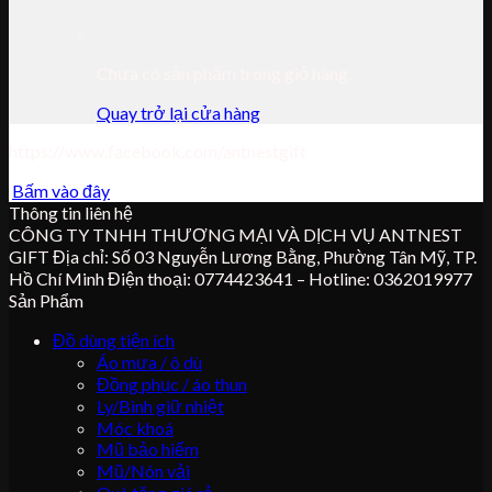
Chưa có sản phẩm trong giỏ hàng.
Quay trở lại cửa hàng
https://www.facebook.com/antnestgift
Bấm vào đây
Thông tin liên hệ
CÔNG TY TNHH THƯƠNG MẠI VÀ DỊCH VỤ ANTNEST
GIFT Địa chỉ: Số 03 Nguyễn Lương Bằng, Phường Tân Mỹ, TP.
Hồ Chí Minh Điện thoại: 0774423641 – Hotline: 0362019977
Sản Phẩm
Đồ dùng tiện ích
Áo mưa / ô dù
Đồng phục / áo thun
Ly/Bình giữ nhiệt
Móc khoá
Mũ bảo hiểm
Mũ/Nón vải