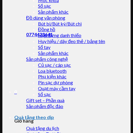
Móc khoá
Sổ sạc
Sản phẩm khác
Đồ dùng văn phòng
Bút bi/Bút ký/Bút chì
Đồng hồ
0774423641
Hộp đựng danh thiếp
Huy hiệu / dây đeo thẻ / bảng tên
Sổ tay
Sản phẩm khác
Sản phẩm công nghệ
Củ sạc / cáp sạc
Loa bluetooth
Phụ kiện khác
Pin sạc dự phòng
Quạt máy cầm tay
0
Sổ sạc
Gift set – Phần quà
Sản phẩm độc đáo
Quà tặng theo dịp
Giỏ hàng
Quà tặng du lịch