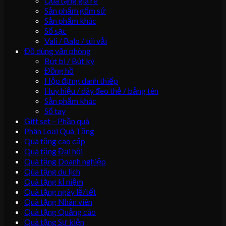
Quà tặng giá rẻ
Sản phẩm gốm sứ
Sản phẩm khác
Sổ sạc
Vali / Balo / túi vải
Đồ dùng văn phòng
Bút bi / Bút ký
Đồng hồ
Hộp đựng danh thiếp
Huy hiệu / dây đeo thẻ / bảng tên
Sản phẩm khác
Sổ tay
Gift set – Phần quà
Phân Loại Quà Tặng
Quà tặng cao cấp
Quà tặng Đại hội
Quà tặng Doanh nghiệp
Qùa tặng du lịch
Quà tặng kỉ niệm
Quà tặng ngày lễ/tết
Quà tặng Nhân viên
Quà tặng Quảng cáo
Quà tặng Sự kiện