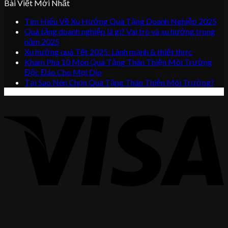
Bài Viết Mới Nhất
Tìm Hiểu Về Xu Hướng Quà Tặng Doanh Nghiệp 2025
Quà tặng doanh nghiệp là gì? Vai trò và xu hướng trong
năm 2025
Xu hướng quà Tết 2025: Lành mạnh & thiết thực
Khám Phá 10 Món Quà Tặng Thân Thiện Môi Trường
Độc Đáo Cho Mọi Dịp
Tại Sao Nên Chọn Quà Tặng Thân Thiện Môi Trường?