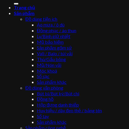
kiếm:
Trang chủ
Sản phẩm
Đồ dùng tiện ích
Áo mưa / ô dù
Đồng phục / áo thun
Ly/Bình giữ nhiệt
Mũ bảo hiểm
Sản phẩm gốm sứ
Vali / Balo / túi vải
Thú/Gấu bông
Mũ/Nón vải
Móc khoá
Sổ sạc
Sản phẩm khác
Đồ dùng văn phòng
Bút bi/Bút ký/Bút chì
Đồng hồ
Hộp đựng danh thiếp
Huy hiệu / dây đeo thẻ / bảng tên
Sổ tay
Sản phẩm khác
Sản phẩm công nghệ