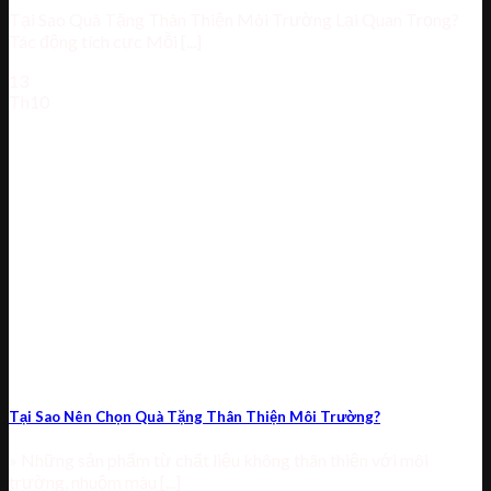
Tại Sao Quà Tặng Thân Thiện Môi Trường Lại Quan Trọng?
Tác động tích cực Mỗi [...]
13
Th10
Tại Sao Nên Chọn Quà Tặng Thân Thiện Môi Trường?
» Những sản phẩm từ chất liệu không thân thiện với môi
trường, nhuộm màu [...]