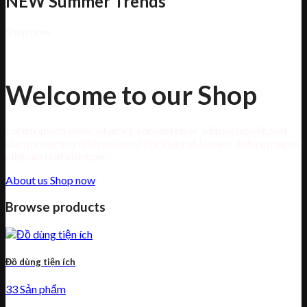
NEW Summer Trends
Shop now
Welcome to our Shop
Lorem ipsum dolor sit amet, consectetuer adipiscing elit, sed
diam nonummy nibh euismod tincidunt ut laoreet dolore magna
aliquam erat volutpat.
About us
Shop now
Browse products
Đồ dùng tiện ích
33 Sản phẩm