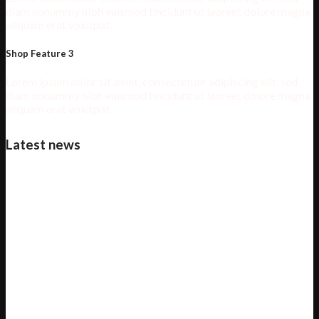
diam nonummy nibh euismod tincidunt ut laoreet dolore magna
aliquam erat volutpat.
Shop Feature 3
Lorem ipsum dolor sit amet, consectetuer adipiscing elit, sed
diam nonummy nibh euismod tincidunt ut laoreet dolore magna
aliquam erat volutpat.
Latest news