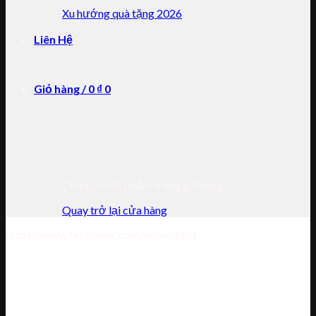
Xu hướng quà tặng 2026
Liên Hệ
Giỏ hàng /
0
₫
0
Chưa có sản phẩm trong giỏ hàng.
Quay trở lại cửa hàng
https://www.facebook.com/antnestgift