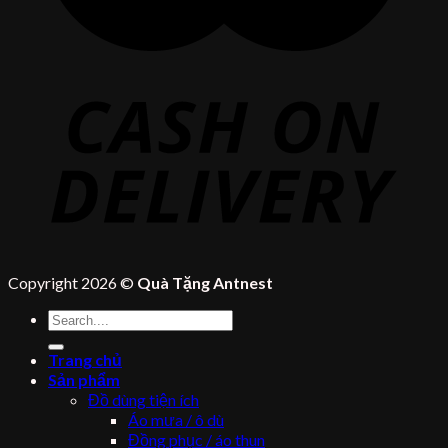
Copyright 2026 ©
Quà Tặng Antnest
Tìm
kiếm:
Trang chủ
Sản phẩm
Đồ dùng tiện ích
Áo mưa / ô dù
Đồng phục / áo thun