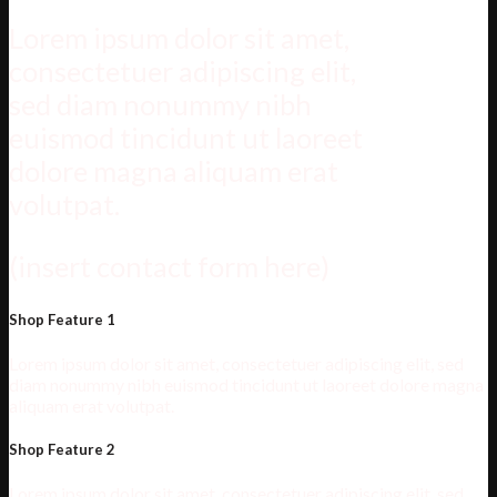
Lorem ipsum dolor sit amet,
consectetuer adipiscing elit,
sed diam nonummy nibh
euismod tincidunt ut laoreet
dolore magna aliquam erat
volutpat.
(insert contact form here)
Shop Feature 1
Lorem ipsum dolor sit amet, consectetuer adipiscing elit, sed
diam nonummy nibh euismod tincidunt ut laoreet dolore magna
aliquam erat volutpat.
Shop Feature 2
Lorem ipsum dolor sit amet, consectetuer adipiscing elit, sed