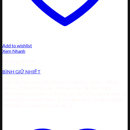
Add to wishlist
Xem Nhanh
Đồ dùng tiện ích
BÌNH GIỮ NHIỆT
Chất liệu: Inox SUS 304/Gỗ tre Kích thước: 350ml – 500ml –
600ml – 1000ml Màu sắc: Theo yêu cầu Tồn kho: Hàng
sẵn/Gia công mới theo số lượng yêu cầu Thời gian sản xuất: 7-
15 ngày Số lượng tối thiểu: 30 cái Ngân sách: Khoảng 50,000 –
200,000đ (Giá bao gồm in ấn và [...]