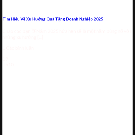
Tìm Hiểu Về Xu Hướng Quà Tặng Doanh Nghiệp 2025
Chào các bạn 👋Năm 2025 hứa hẹn sẽ là một năm bùng nổ với
những xu hướng [...]
1 Các bình luận
19
Th10