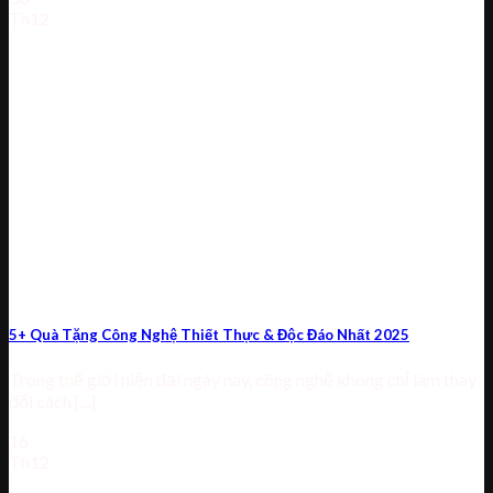
Th12
5+ Quà Tặng Công Nghệ Thiết Thực & Độc Đáo Nhất 2025
Trong thế giới hiện đại ngày nay, công nghệ không chỉ làm thay
đổi cách [...]
16
Th12