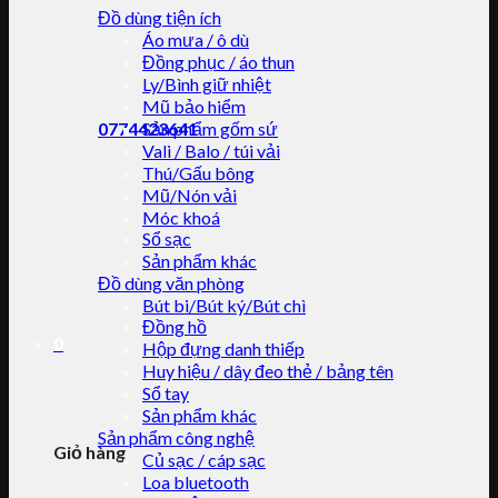
Đồ dùng tiện ích
Áo mưa / ô dù
Đồng phục / áo thun
Ly/Bình giữ nhiệt
Mũ bảo hiểm
0774423641
Sản phẩm gốm sứ
Vali / Balo / túi vải
Thú/Gấu bông
Mũ/Nón vải
Móc khoá
Sổ sạc
Sản phẩm khác
Đồ dùng văn phòng
Bút bi/Bút ký/Bút chì
Đồng hồ
0
Hộp đựng danh thiếp
Huy hiệu / dây đeo thẻ / bảng tên
Sổ tay
Sản phẩm khác
Sản phẩm công nghệ
Giỏ hàng
Củ sạc / cáp sạc
Loa bluetooth